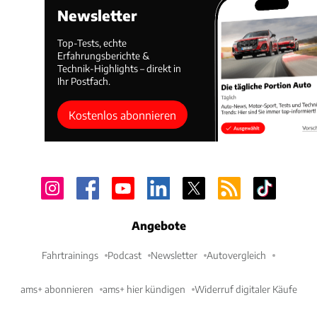
Newsletter
Top-Tests, echte
Erfahrungsberichte &
Technik-Highlights – direkt in
Ihr Postfach.
Kostenlos abonnieren
Angebote
Fahrtrainings
Podcast
Newsletter
Autovergleich
ams+ abonnieren
ams+ hier kündigen
Widerruf digitaler Käufe