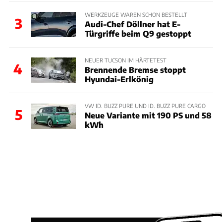
WERKZEUGE WAREN SCHON BESTELLT
3
Audi-Chef Döllner hat E-
Türgriffe beim Q9 gestoppt
NEUER TUCSON IM HÄRTETEST
4
Brennende Bremse stoppt
Hyundai-Erlkönig
VW ID. BUZZ PURE UND ID. BUZZ PURE CARGO
5
Neue Variante mit 190 PS und 58
kWh