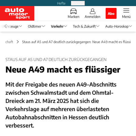
Hefte
Produkte
Abo
Marken
Anmelden
Menü
tzfahrzeuge
Oldtimer
Verkehr
Tech & Zukunft
Auto-Horoskop
irtschaft
Staus auf A5 und A7 deutlich zurückgegangen: Neue A49 macht es flüssiger
STAUS AUF A5 UND A7 DEUTLICH ZURÜCKGEGANGEN
Neue A49 macht es flüssiger
Mit der Freigabe des neuen A49-Abschnitts
zwischen Schwalmstadt und dem Ohmtal-
Dreieck am 21. März 2025 hat sich die
Verkehrslage auf mehreren überlasteten
Autobahnabschnitten in Hessen deutlich
verbessert.