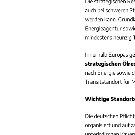
Die strategischen Res
auch bei schweren St
werden kann. Grundla
Energieagentur sowie
mindestens neunzig T
Innerhalb Europas g
strategischen Ölre
nach Energie sowie di
Transitstandort für M
Wichtige Standorte
Die deutschen Pflic
organisiert und auf z
unterirdischen Kaver