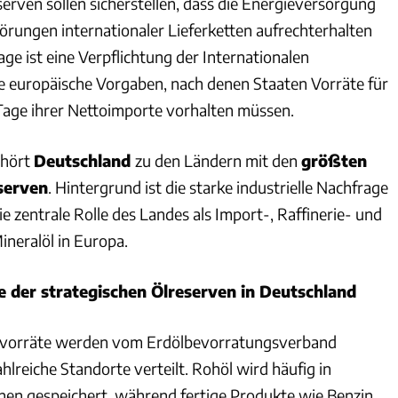
erven sollen sicherstellen, dass die Energieversorgung
örungen internationaler Lieferketten aufrechterhalten
ge ist eine Verpflichtung der Internationalen
 europäische Vorgaben, nach denen Staaten Vorräte für
age ihrer Nettoimporte vorhalten müssen.
ehört
Deutschland
zu den Ländern mit den
größten
serven
. Hintergrund ist die starke industrielle Nachfrage
e zentrale Rolle des Landes als Import-, Raffinerie- und
ineralöl in Europa.
 der strategischen Ölreserven in Deutschland
htvorräte werden vom Erdölbevorratungsverband
ahlreiche Standorte verteilt. Rohöl wird häufig in
nen gespeichert, während fertige Produkte wie Benzin