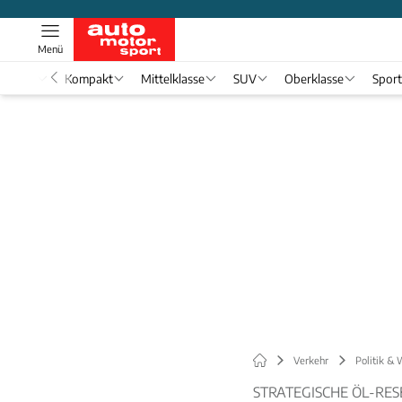
Menü
nwagen
Kompakt
Mittelklasse
SUV
Oberklasse
Spor
Verkehr
Politik & 
STRATEGISCHE ÖL-RE