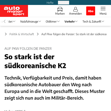
Hefte
Produkte
Abo
Marken
Anmelden
Menü
ise
Van
Nutzfahrzeuge
Oldtimer
Verkehr
Tech & Zukunft
hr
Politik & Wirtschaft
Auf Pkw folgen die Panzer: So stark ist der südkoreanis
AUF PKW FOLGEN DIE PANZER
So stark ist der
südkoreanische K2
Technik, Verfügbarkeit und Preis, damit haben
südkoreanische Autobauer den Weg nach
Europa und in die Welt geschafft. Dieses Muster
zeigt sich nun auch im Militär-Bereich.