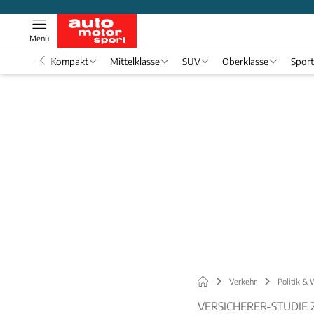
Menü
nwagen
Kompakt
Mittelklasse
SUV
Oberklasse
Spor
Verkehr
Politik & 
VERSICHERER-STUDIE