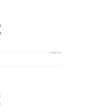
n
e
ANZEIGE
t
.