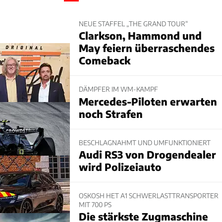
NEUE STAFFEL „THE GRAND TOUR“
Clarkson, Hammond und
May feiern überraschendes
Comeback
DÄMPFER IM WM-KAMPF
Mercedes-Piloten erwarten
noch Strafen
BESCHLAGNAHMT UND UMFUNKTIONIERT
Audi RS3 von Drogendealer
wird Polizeiauto
OSKOSH HET A1 SCHWERLASTTRANSPORTER
MIT 700 PS
Die stärkste Zugmaschine