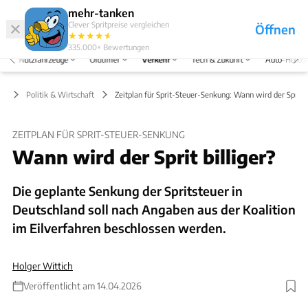
Hefte
Produkte
mehr-tanken
Clever Spritpreise vergleichen
Öffnen
Abo
★
★
★
★
★
★
Marken
Anmelden
Menü
335.000+
Bewertungen
Nutzfahrzeuge
Oldtimer
Verkehr
Tech & Zukunft
Auto-Horos
hr
Politik & Wirtschaft
Zeitplan für Sprit-Steuer-Senkung: Wann wird der Sprit bi
ZEITPLAN FÜR SPRIT-STEUER-SENKUNG
Wann wird der Sprit billiger?
Die geplante Senkung der Spritsteuer in
Deutschland soll nach Angaben aus der Koalition
im Eilverfahren beschlossen werden.
Holger Wittich
Veröffentlicht am 14.04.2026
Foto: BraunS via getty Images