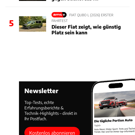
FIAT QUBO L (2026) ERSTER
5
FAHRTEST
Dieser Fiat zeigt, wie günstig
Platz sein kann
Newsletter
Top-Tests, echte
Erfahrungsberichte &
Technik-Highlights – direkt in
Ihr Postfach.
Kostenlos abonnieren