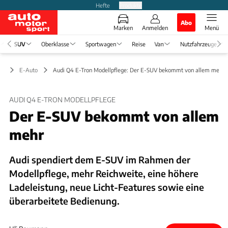
Hefte
Produkte
Abo
Marken
Anmelden
Menü
SUV
Oberklasse
Sportwagen
Reise
Van
Nutzfahrzeuge
UV
E-Auto
Audi Q4 E-Tron Modellpflege: Der E-SUV bekommt von allem mehr
AUDI Q4 E-TRON MODELLPFLEGE
Der E-SUV bekommt von allem
mehr
Audi spendiert dem E-SUV im Rahmen der
Modellpflege, mehr Reichweite, eine höhere
Ladeleistung, neue Licht-Features sowie eine
überarbeitete Bedienung.