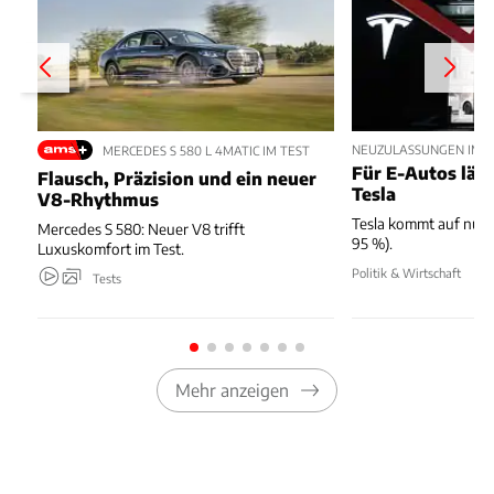
NEUZULASSUNGEN IM JU
MERCEDES S 580 L 4MATIC IM TEST
Für E-Autos läuft
Flausch, Präzision und ein neuer
Tesla
V8-Rhythmus
Tesla kommt auf nur 
Mercedes S 580: Neuer V8 trifft
95 %).
Luxuskomfort im Test.
Politik & Wirtschaft
Tests
Mehr anzeigen