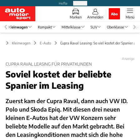
Hefte
Produkte
Abo
Marken
Anmelden
Menü
Kleinwagen
Kompakt
Mittelklasse
SUV
Oberklasse
Spo
Kleinwagen
E-Auto
Cupra Raval Leasing: So viel kostet der Spanier aktu
Anzeige
CUPRA RAVAL LEASING FÜR PRIVATKUNDEN
Soviel kostet der beliebte
Spanier im Leasing
Zuerst kam der Cupra Raval, dann auch VW ID.
Polo und Skoda Epiq. Mit diesen drei neuen
kleinen E-Autos hat der VW Konzern sehr
beliebte Modelle auf den Markt gebracht. Bei
den Leasingkonditionen macht sich die hohe