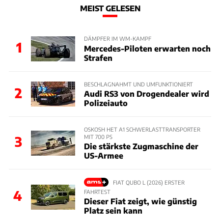
MEIST GELESEN
DÄMPFER IM WM-KAMPF
1
Mercedes-Piloten erwarten noch
Strafen
BESCHLAGNAHMT UND UMFUNKTIONIERT
2
Audi RS3 von Drogendealer wird
Polizeiauto
OSKOSH HET A1 SCHWERLASTTRANSPORTER
MIT 700 PS
3
Die stärkste Zugmaschine der
US-Armee
FIAT QUBO L (2026) ERSTER
4
FAHRTEST
Dieser Fiat zeigt, wie günstig
Platz sein kann