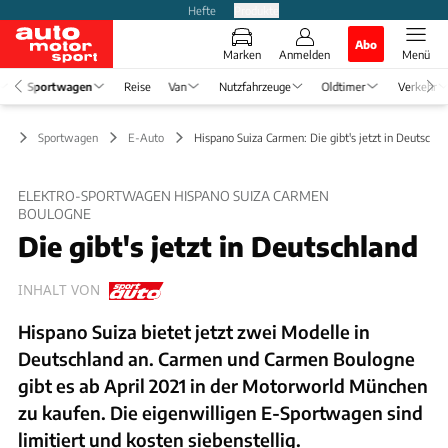
Hefte
Produkte
Abo
Marken
Anmelden
Menü
Sportwagen
Reise
Van
Nutzfahrzeuge
Oldtimer
Verkehr
Sportwagen
E-Auto
Hispano Suiza Carmen: Die gibt's jetzt in Deutschla
ELEKTRO-SPORTWAGEN HISPANO SUIZA CARMEN
BOULOGNE
Die gibt's jetzt in Deutschland
INHALT VON
Hispano Suiza bietet jetzt zwei Modelle in
Deutschland an. Carmen und Carmen Boulogne
gibt es ab April 2021 in der Motorworld München
zu kaufen. Die eigenwilligen E-Sportwagen sind
limitiert und kosten siebenstellig.