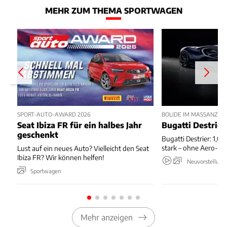
MEHR ZUM THEMA SPORTWAGEN
SPORT-AUTO-AWARD 2026
BOLIDE IM MASSANZUG
Seat Ibiza FR für ein halbes Jahr
Bugatti Destrier
geschenkt
Bugatti Destrier: 1,0
stark – ohne Aero-An
Lust auf ein neues Auto? Vielleicht den Seat
Ibiza FR? Wir können helfen!
Neuvorstellung
Sportwagen
Mehr anzeigen