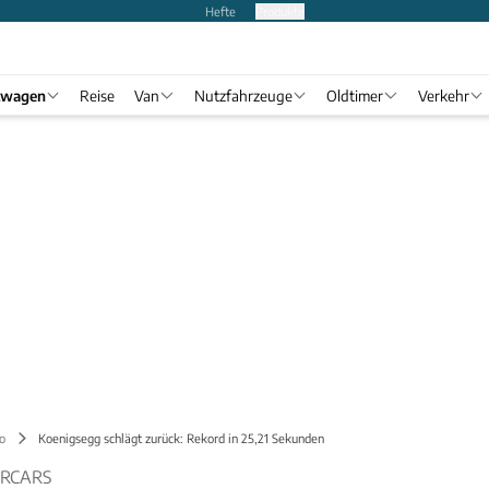
Hefte
Produkte
twagen
Reise
Van
Nutzfahrzeuge
Oldtimer
Verkehr
o
Koenigsegg schlägt zurück: Rekord in 25,21 Sekunden
ERCARS