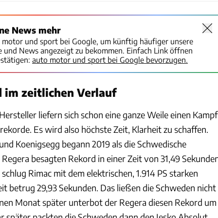
ine News mehr
o motor und sport bei Google, um künftig häufiger unsere
te und News angezeigt zu bekommen. Einfach Link öffnen
stätigen:
auto motor und sport bei Google bevorzugen.
 im zeitlichen Verlauf
ersteller liefern sich schon eine ganze Weile einen Kampf
korde. Es wird also höchste Zeit, Klarheit zu schaffen.
 und Koenigsegg begann 2019 als die Schwedische
m Regera besagten Rekord in einer Zeit von 31,49 Sekunde
 schlug Rimac mit dem elektrischen, 1.914 PS starken
eit betrug 29,93 Sekunden. Das ließen die Schweden nicht
 einen Monat später unterbot der Regera diesen Rekord um
ahr später packten die Schweden dann den Jesko Absolut