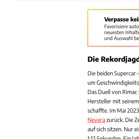
Verpasse ke
Favorisiere aut
neuesten Inhal
und Auswahl be
Die Rekordjagd
Die beiden Supercar-H
um Geschwindigkeitsre
Das Duell von Rimac
Hersteller mit seine
schaffte. Im Mai 2023
Nevera
zurück. Die Z
auf sich sitzen. Nur
1,12 Sekunden. Ein J