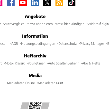
Angebote
r
Autovergleich
ams+ abonnieren
ams+ hier kündigen
Widerruf digit
Information
essum
AGB
Nutzungsbedingungen
Datenschutz
Privacy Manager
B
Heftarchiv
t
Motor Klassik
Youngtimer
Auto Straßenverkehr
Abo & Hefte
Media
Mediadaten Online
Mediadaten Print