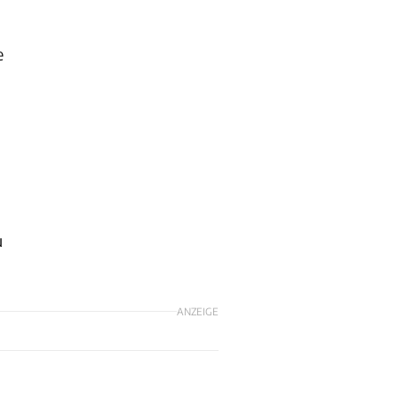
e
u
ANZEIGE