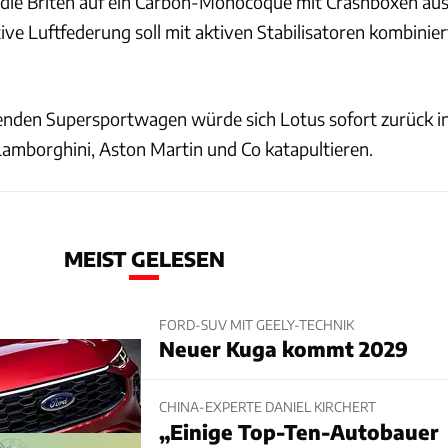
 die Briten auf ein Carbon-Monocoque mit Crashboxen au
ve Luftfederung soll mit aktiven Stabilisatoren kombinier
enden Supersportwagen würde sich Lotus sofort zurück i
 Lamborghini, Aston Martin und Co katapultieren.
MEIST GELESEN
FORD-SUV MIT GEELY-TECHNIK
Neuer Kuga kommt 2029
CHINA-EXPERTE DANIEL KIRCHERT
„Einige Top-Ten-Autobauer