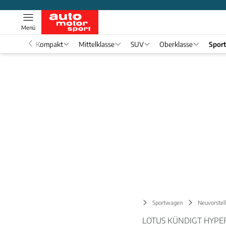
Menü
nwagen
Kompakt
Mittelklasse
SUV
Oberklasse
Spor
Sportwagen
Neuvorstel
LOTUS KÜNDIGT HYPE