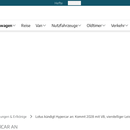
Hefte
Produkte
twagen
Reise
Van
Nutzfahrzeuge
Oldtimer
Verkehr
lungen & Erlkönige
Lotus kündigt Hypercar an: Kommt 2028 mit V8, vierstelliger L
RCAR AN