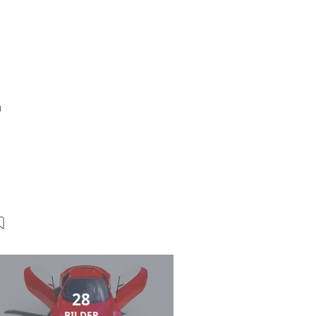
n
28
BILDER