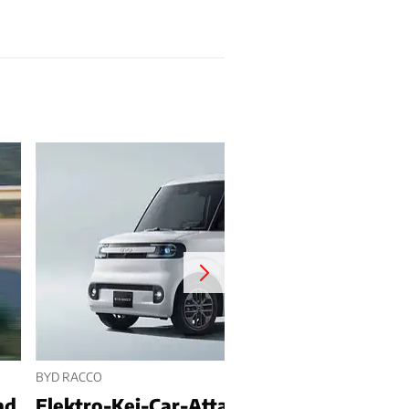
BYD RACCO
nd
Elektro-Kei-Car-Attacke auf Japan