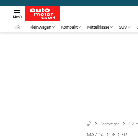
Menü
Formel 1
Kleinwagen
Kompakt
Mittelklasse
SUV
Sportwagen
E-Aut
MAZDA ICONIC SP