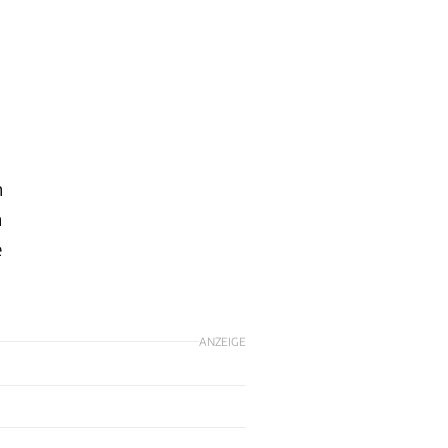
n
h
e
ANZEIGE