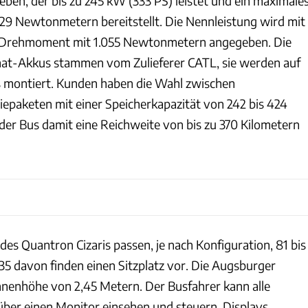
ben, der bis zu 245 kW (333 PS) leistet und ein maximale
9 Newtonmetern bereitstellt. Die Nennleistung wird mit
s Drehmoment mit 1.055 Newtonmetern angegeben. Die
at-Akkus stammen vom Zulieferer CATL, sie werden auf
 montiert. Kunden haben die Wahl zwischen
iepaketen mit einer Speicherkapazität von 242 bis 424
l der Bus damit eine Reichweite von bis zu 370 Kilometern
es Quantron Cizaris passen, je nach Konfiguration, 81 bis
 35 davon finden einen Sitzplatz vor. Die Augsburger
nnenhöhe von 2,45 Metern. Der Busfahrer kann alle
ber einen Monitor einsehen und steuern. Displays