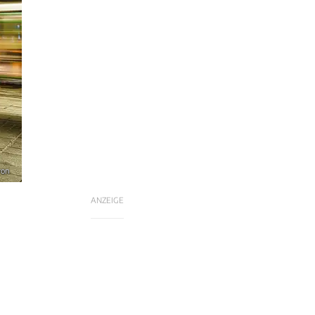
ron
ANZEIGE