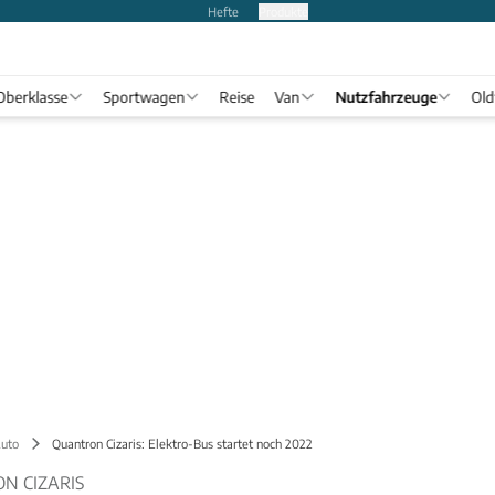
Hefte
Produkte
Oberklasse
Sportwagen
Reise
Van
Nutzfahrzeuge
Old
uto
Quantron Cizaris: Elektro-Bus startet noch 2022
N CIZARIS