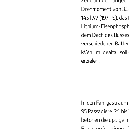
Zentralmotor angetrie
Drehmoment von 3.32
145 kW (197 PS), da
Lithium-Eisenphosph
dem Dach des Busses
verschiedenen Batter
kWh. Im Idealfall sol
erzielen.
In den Fahrgastraum d
95 Passagiere. 24 bis
betonen die üppige I
Fahrzeugfunktionen ü