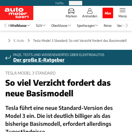
Hefte
Produkte
Abo
Marken
Anmelden
Menü
Mittelklasse
SUV
Oberklasse
Sportwagen
Reise
Van
asse
E-Auto
Tesla Model 3 Standard: So viel Verzicht fordert das Basismodell
FAQS, TESTS UND WISSENSWERTES ÜBER ELEKTROAUTOS
Der große E-Ratgeber
TESLA MODEL 3 STANDARD
So viel Verzicht fordert das
neue Basismodell
Tesla führt eine neue Standard-Version des
Model 3 ein. Die ist deutlich billiger als das
bisherige Basismodell, erfordert allerdings
Zugeständnisse.