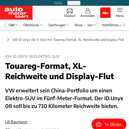
Hefte
Produkte
Abo
Marken
Anmelden
Menü
SUV
Oberklasse
Sportwagen
Reise
Van
Nutzfahrzeuge
uto
VW ID.Unyx 08: E-SUV mit Touareg-Format, XL-Reichweite und Display-Flut
VW ID.UNYX 08 ELEKTRO-SUV
Touareg-Format, XL-
Reichweite und Display-Flut
VW erweitert sein China-Portfolio um einen
Elektro-SUV im Fünf-Meter-Format. Der ID.Unyx
08 soll bis zu 730 Kilometer Reichweite bieten.
Uli Baumann
14 Bilder