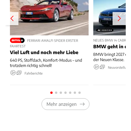
NEUES BMW I4 CABRIO
FERRARI AMALFI SPIDER ERSTER
BMW geht in die
FAHRTEST
Viel Luft und noch mehr Liebe
BMW bringt 2027 ein 
der Neuen Klasse.
640 PS, Stoffdach, Komfort-Modus – und
trotzdem richtig schnell!
Neuvorstellung
Fahrberichte
Mehr anzeigen