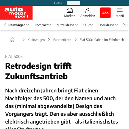
Hefte
Produkte
Abo
Marken
Anmelden
Menü
Kleinwagen
Kompakt
Mittelklasse
SUV
Oberklasse
Spo
Kleinwagen
Fahrberichte
Fiat 500e Cabrio im Fahrbericht
FIAT 500E
Retrodesign trifft
Zukunftsantrieb
Nach dreizehn Jahren bringt Fiat einen
Nachfolger des 500, der den Namen und auch
das (minimal abgewandelte) Design des
Vorgängers trägt. Den es aber ausschließlich
elektrisch angetrieben gibt – als italienischstes