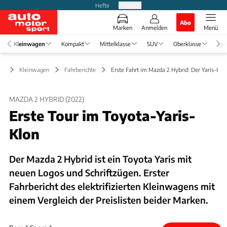
Hefte
Produkte
Abo
Marken
Anmelden
Menü
Kleinwagen
Kompakt
Mittelklasse
SUV
Oberklasse
Spo
Kleinwagen
Fahrberichte
Erste Fahrt im Mazda 2 Hybrid: Der Yaris-Klo
MAZDA 2 HYBRID (2022)
Erste Tour im Toyota-Yaris-
Klon
Der Mazda 2 Hybrid ist ein Toyota Yaris mit
neuen Logos und Schriftzügen. Erster
Fahrbericht des elektrifizierten Kleinwagens mit
einem Vergleich der Preislisten beider Marken.