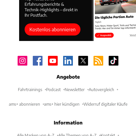
Erfahrungsberichte &
Technik-Highlights – direkt in
Ihr Postfach.
Kostenlos abonnieren
Angebote
Fahrtrainings
Podcast
Newsletter
Autovergleich
ams+ abonnieren
ams+ hier kündigen
Widerruf digitaler Käufe
Information
Alle Marken von A-Z
Alle Themen von A-Z
Kontakt