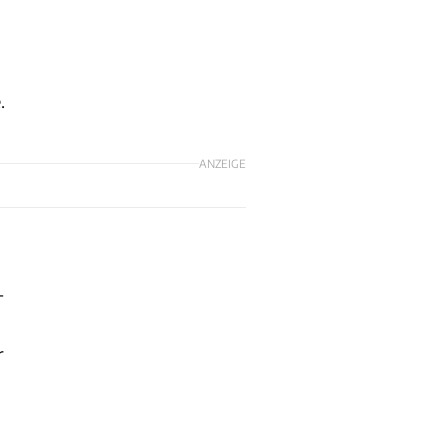
.
ANZEIGE
-
r