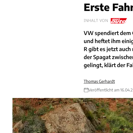
Erste Fah
INHALT VON
VW spendiert dem G
und heftet ihm ein
R gibt es jetzt au
der Spagat zwische
gelingt, klärt der F
Thomas Gerhardt
Veröffentlicht am 16.04.