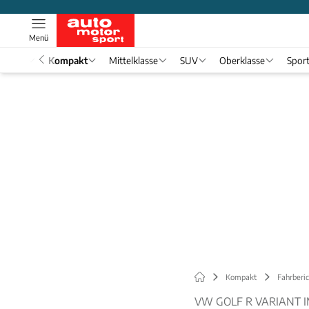
Menü
nwagen
Kompakt
Mittelklasse
SUV
Oberklasse
Spor
Kompakt
Fahrberi
VW GOLF R VARIANT 