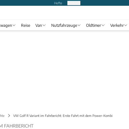
Hefte
Produkte
twagen
Reise
Van
Nutzfahrzeuge
Oldtimer
Verkehr
chte
VW Golf R Variant im Fahrbericht: Erste Fahrt mit dem Power-Kombi
IM FAHRBERICHT