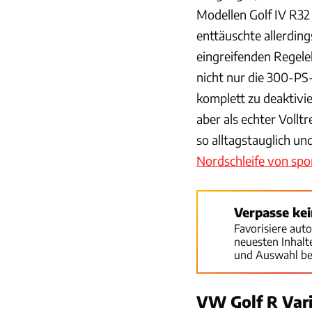
Modellen Golf IV R32 
enttäuschte allerdin
eingreifenden Regelel
nicht nur die 300-PS
komplett zu deaktivi
aber als echter Volltr
so alltagstauglich un
Nordschleife von spo
Verpasse ke
Favorisiere aut
neuesten Inhal
und Auswahl be
VW Golf R Vari