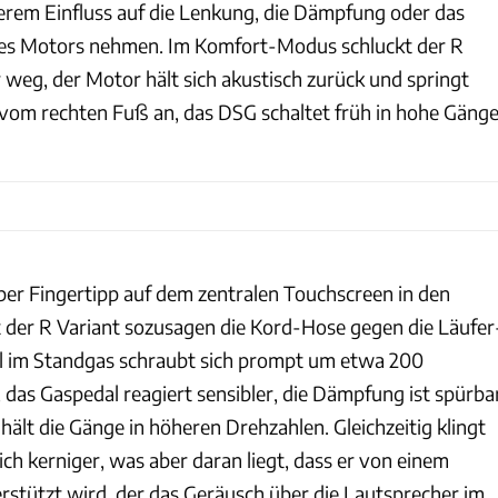
derem Einfluss auf die Lenkung, die Dämpfung oder das
es Motors nehmen. Im Komfort-Modus schluckt der R
weg, der Motor hält sich akustisch zurück und springt
e vom rechten Fuß an, das DSG schaltet früh in hohe Gänge
per Fingertipp auf dem zentralen Touchscreen in den
der R Variant sozusagen die Kord-Hose gegen die Läufer
l im Standgas schraubt sich prompt um etwa 200
as Gaspedal reagiert sensibler, die Dämpfung ist spürba
hält die Gänge in höheren Drehzahlen. Gleichzeitig klingt
ch kerniger, was aber daran liegt, dass er von einem
stützt wird, der das Geräusch über die Lautsprecher im