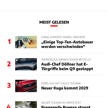
MEIST GELESEN
CHINA-EXPERTE DANIEL KIRCHERT
1
„Einige Top-Ten-Autobauer
werden verschwinden“
WERKZEUGE WAREN SCHON BESTELLT
2
Audi-Chef Döllner hat E-
Türgriffe beim Q9 gestoppt
3
FORD-SUV MIT GEELY-TECHNIK
Neuer Kuga kommt 2029
NEUER TUCSON IM HÄRTETEST
4
Brennende Bremse stoppt