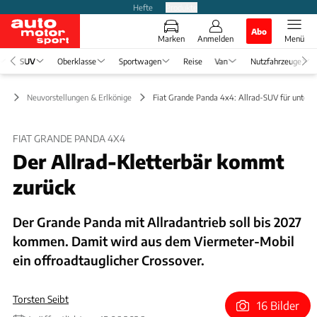
Hefte
Produkte
Abo
Marken
Anmelden
Menü
SUV
Oberklasse
Sportwagen
Reise
Van
Nutzfahrzeuge
UV
Neuvorstellungen & Erlkönige
Fiat Grande Panda 4x4: Allrad-SUV für unter 
FIAT GRANDE PANDA 4X4
Der Allrad-Kletterbär kommt
zurück
Der Grande Panda mit Allradantrieb soll bis 2027
kommen. Damit wird aus dem Viermeter-Mobil
ein offroadtauglicher Crossover.
Torsten Seibt
16 Bilder