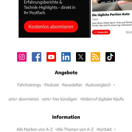
Erfahrungsberichte &
Technik-Highlights – direkt in
Ihr Postfach.
Kostenlos abonnieren
Angebote
Fahrtrainings
Podcast
Newsletter
Autovergleich
ams+ abonnieren
ams+ hier kündigen
Widerruf digitaler Käufe
Information
Alle Marken von A-Z
Alle Themen von A-Z
Kontakt