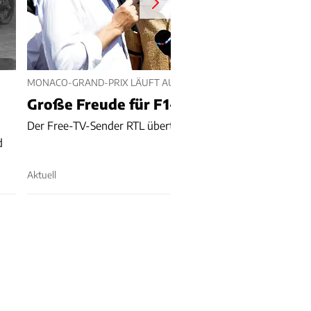
MONACO-GRAND-PRIX LÄUFT AUF RTL
Große Freude für F1-Fans!
Der Free-TV-Sender RTL überträgt den Monaco-GP live.
d
Aktuell