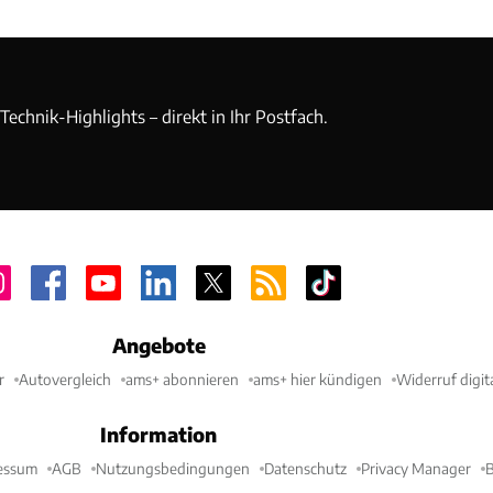
echnik-Highlights – direkt in Ihr Postfach.
Angebote
r
Autovergleich
ams+ abonnieren
ams+ hier kündigen
Widerruf digit
Information
essum
AGB
Nutzungsbedingungen
Datenschutz
Privacy Manager
B