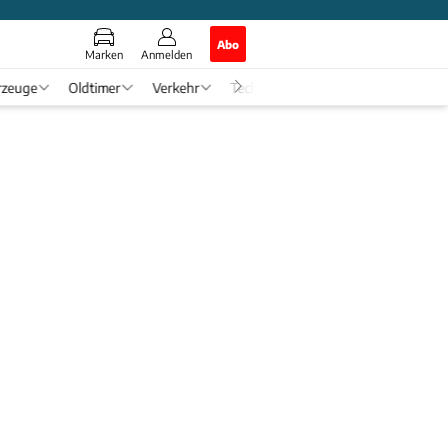
Abo
Marken
Anmelden
rzeuge
Oldtimer
Verkehr
Tech & Zukunft
Auto-Horosko