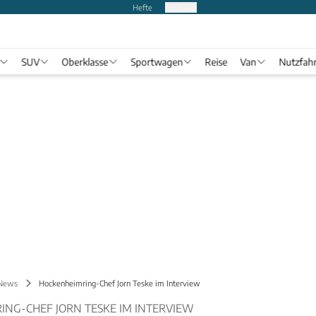
Hefte
Produkte
SUV
Oberklasse
Sportwagen
Reise
Van
Nutzfah
 News
Hockenheimring-Chef Jorn Teske im Interview
NG-CHEF JORN TESKE IM INTERVIEW