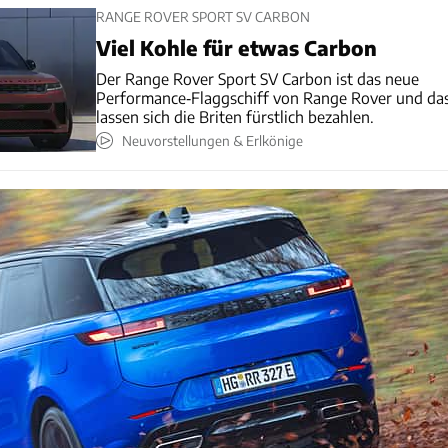
RANGE ROVER SPORT SV CARBON
Viel Kohle für etwas Carbon
Der Range Rover Sport SV Carbon ist das neue
Performance‑Flaggschiff von Range Rover und da
lassen sich die Briten fürstlich bezahlen.
Neuvorstellungen & Erlkönige