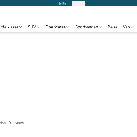
Hefte
Produkte
ittelklasse
SUV
Oberklasse
Sportwagen
Reise
Van
tion
News