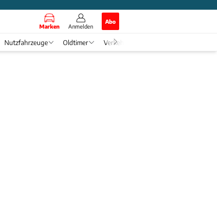
Abo
Marken
Anmelden
Nutzfahrzeuge
Oldtimer
Verkehr
Tech & Zukunft
Auto