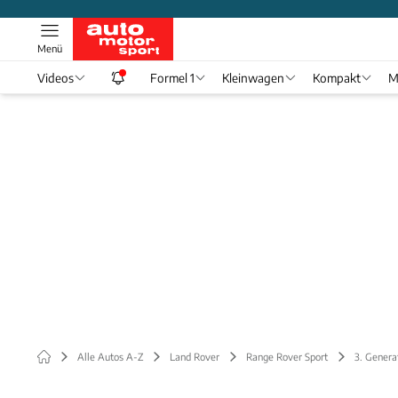
Menü
Videos
Formel 1
Kleinwagen
Kompakt
M
Alle Autos A-Z
Land Rover
Range Rover Sport
3. Genera