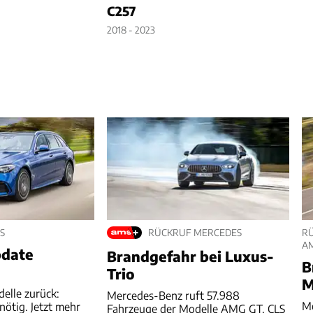
C257
2018 - 2023
S
RÜCKRUF MERCEDES
RÜ
A
pdate
Brandgefahr bei Luxus-
B
Trio
M
elle zurück:
Mercedes-Benz ruft 57.988
Me
ötig. Jetzt mehr
Fahrzeuge der Modelle AMG GT, CLS