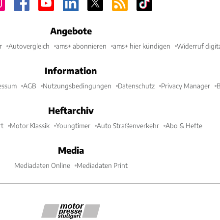
Angebote
r
Autovergleich
ams+ abonnieren
ams+ hier kündigen
Widerruf digit
Information
essum
AGB
Nutzungsbedingungen
Datenschutz
Privacy Manager
B
Heftarchiv
t
Motor Klassik
Youngtimer
Auto Straßenverkehr
Abo & Hefte
Media
Mediadaten Online
Mediadaten Print