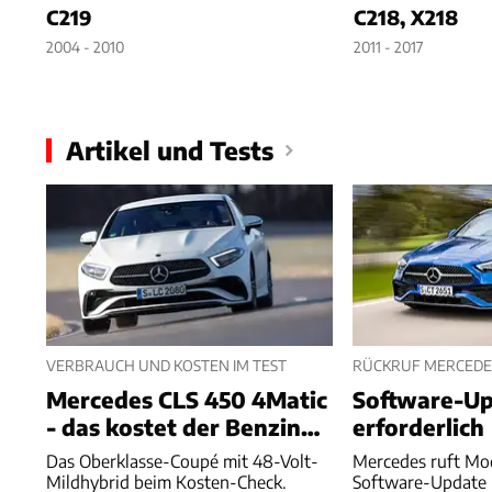
C219
C218, X218
2004 - 2010
2011 - 2017
Artikel und Tests
VERBRAUCH UND KOSTEN IM TEST
RÜCKRUF MERCEDE
Mercedes CLS 450 4Matic
Software-U
- das kostet der Benziner
erforderlich
wirklich
Das Oberklasse-Coupé mit 48-Volt-
Mercedes ruft Mod
Mildhybrid beim Kosten-Check.
Software-Update n