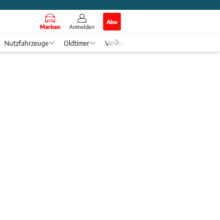
Abo
Marken
Anmelden
Nutzfahrzeuge
Oldtimer
Verkehr
Tech & Zukunft
Auto