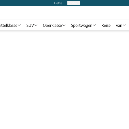
Hefte
Produkte
ittelklasse
SUV
Oberklasse
Sportwagen
Reise
Van