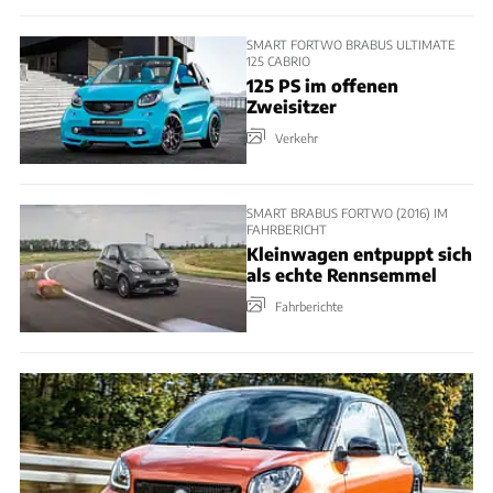
SMART FORTWO BRABUS ULTIMATE
125 CABRIO
125 PS im offenen
Zweisitzer
Verkehr
SMART BRABUS FORTWO (2016) IM
FAHRBERICHT
Kleinwagen entpuppt sich
als echte Rennsemmel
Fahrberichte