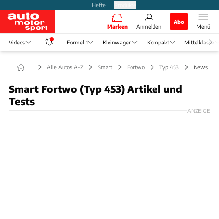
Hefte
Produkte
Abo
Marken
Anmelden
Menü
Videos
Formel 1
Kleinwagen
Kompakt
Mittelklasse
Alle Autos A-Z
Smart
Fortwo
Typ 453
News
Smart Fortwo (Typ 453) Artikel und
Tests
ANZEIGE