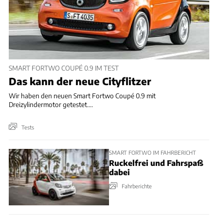
SMART FORTWO COUPÉ 0.9 IM TEST
Das kann der neue Cityflitzer
Wir haben den neuen Smart Fortwo Coupé 0.9 mit
Dreizylindermotor getestet....
Tests
SMART FORTWO IM FAHRBERICHT
Ruckelfrei und Fahrspaß
dabei
Fahrberichte