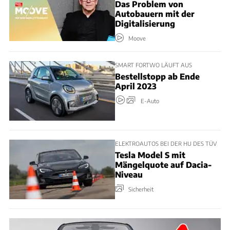
Das Problem von
Autobauern mit der
Digitalisierung
Moove
SMART FORTWO LÄUFT AUS
Bestellstopp ab Ende
April 2023
E-Auto
ELEKTROAUTOS BEI DER HU DES TÜV
Tesla Model S mit
Mängelquote auf Dacia-
Niveau
Sicherheit