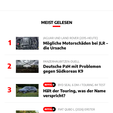
MEIST GELESEN
JAGUAR UND LAND ROVER (2015–HEUTE)
1
Mögliche Motorschäden bei JLR –
die Ursache
PANZERHAUBITZEN-DUELL
2
Deutsche PzH mit Problemen
gegen Südkoreas K9
BYD SEAL 6 DM-I TOURING IM TEST
3
Hält der Touring, was der Name
verspricht?
FIAT QUBO L (2026) ERSTER