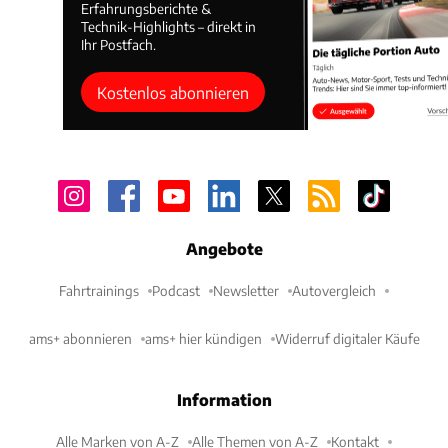
Erfahrungsberichte &
Technik-Highlights – direkt in
Ihr Postfach.
Kostenlos abonnieren
Angebote
Fahrtrainings
Podcast
Newsletter
Autovergleich
ams+ abonnieren
ams+ hier kündigen
Widerruf digitaler Käufe
Information
Alle Marken von A-Z
Alle Themen von A-Z
Kontakt