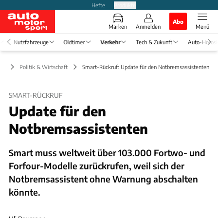
Hefte
Produkte
Abo
Marken
Anmelden
Menü
Nutzfahrzeuge
Oldtimer
Verkehr
Tech & Zukunft
Auto-Horos
hr
Politik & Wirtschaft
Smart-Rückruf: Update für den Notbremsassistenten
SMART-RÜCKRUF
Update für den
Notbremsassistenten
Smart muss weltweit über 103.000 Fortwo- und
Forfour-Modelle zurückrufen, weil sich der
Notbremsassistent ohne Warnung abschalten
könnte.