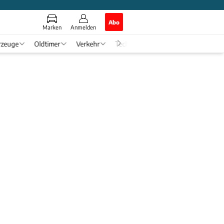
Abo
Marken
Anmelden
rzeuge
Oldtimer
Verkehr
Tech & Zukunft
Auto-Horosko