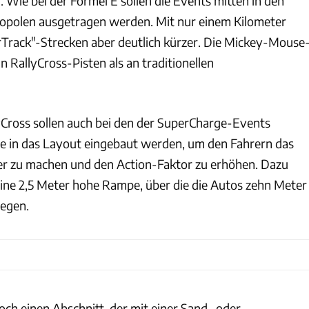
 Wie bei der Formel E sollen die Events mitten in den
opolen ausgetragen werden. Mit nur einem Kilometer
rTrack"-Strecken aber deutlich kürzer. Die Mickey-Mouse
n RallyCross-Pisten als an traditionellen
Cross sollen auch bei den der SuperCharge-Events
se in das Layout eingebaut werden, um den Fahrern das
r zu machen und den Action-Faktor zu erhöhen. Dazu
eine 2,5 Meter hohe Rampe, über die die Autos zehn Meter
iegen.
och einen Abschnitt, der mit einer Sand- oder