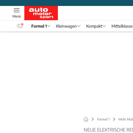
Menü
eos
Formel 1
Kleinwagen
Kompakt
Mittelklasse
Formel 1
Mehr Mot
NEUE ELEKTRISCHE R