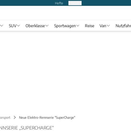
Hefte
Produkte
SUV
Oberklasse
Sportwagen
Reise
Van
Nutzfah
orsport
Neue Elektro-Rennserie "SuperCharge"
ENNSERIE „SUPERCHARGE“