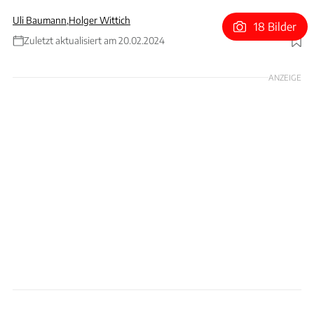
Uli Baumann
,
Holger Wittich
18 Bilder
Zuletzt aktualisiert am 20.02.2024
Foto: Aurus Motors / Contributor via GEtty Images
ANZEIGE