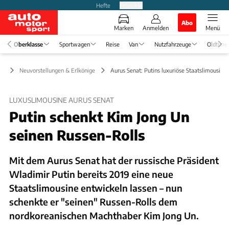
Hefte
Produkte
Abo
Marken
Anmelden
Menü
Oberklasse
Sportwagen
Reise
Van
Nutzfahrzeuge
Oldtime
se
Neuvorstellungen & Erlkönige
Aurus Senat: Putins luxuriöse Staatslimousine
LUXUSLIMOUSINE AURUS SENAT
Putin schenkt Kim Jong Un
seinen Russen-Rolls
Mit dem Aurus Senat hat der russische Präsident
Wladimir Putin bereits 2019 eine neue
Staatslimousine entwickeln lassen – nun
schenkte er "seinen" Russen-Rolls dem
nordkoreanischen Machthaber Kim Jong Un.