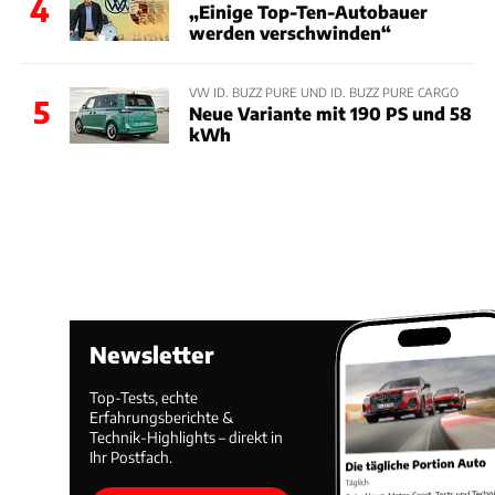
4
„Einige Top-Ten-Autobauer
werden verschwinden“
VW ID. BUZZ PURE UND ID. BUZZ PURE CARGO
5
Neue Variante mit 190 PS und 58
kWh
Newsletter
Top-Tests, echte
Erfahrungsberichte &
Technik-Highlights – direkt in
Ihr Postfach.