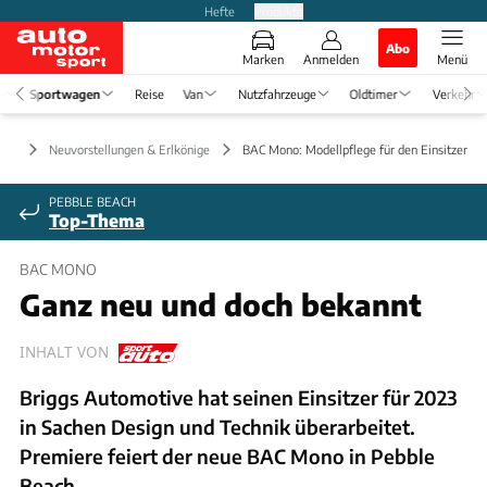
Hefte
Produkte
Abo
Marken
Anmelden
Menü
Sportwagen
Reise
Van
Nutzfahrzeuge
Oldtimer
Verkehr
gen
Neuvorstellungen & Erlkönige
BAC Mono: Modellpflege für den Einsitzer
PEBBLE BEACH
Top-Thema
BAC MONO
Ganz neu und doch bekannt
INHALT VON
Briggs Automotive hat seinen Einsitzer für 2023
in Sachen Design und Technik überarbeitet.
Premiere feiert der neue BAC Mono in Pebble
Beach.