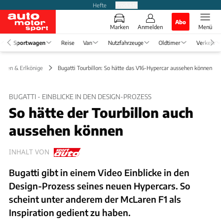
Hefte
Produkte
Abo
Marken
Anmelden
Menü
Sportwagen
Reise
Van
Nutzfahrzeuge
Oldtimer
Verkehr
ungen & Erlkönige
Bugatti Tourbillon: So hätte das V16-Hypercar aussehen können
BUGATTI - EINBLICKE IN DEN DESIGN-PROZESS
So hätte der Tourbillon auch
aussehen können
INHALT VON
Bugatti gibt in einem Video Einblicke in den
Design-Prozess seines neuen Hypercars. So
scheint unter anderem der McLaren F1 als
Inspiration gedient zu haben.