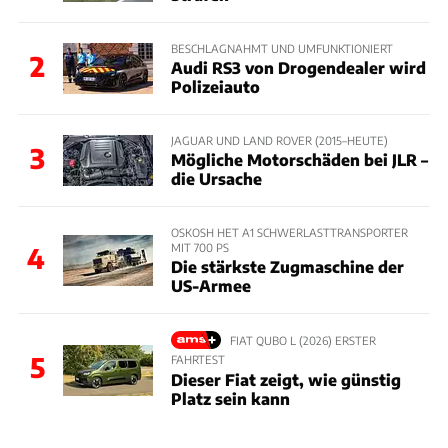
BESCHLAGNAHMT UND UMFUNKTIONIERT
2
Audi RS3 von Drogendealer wird
Polizeiauto
JAGUAR UND LAND ROVER (2015–HEUTE)
3
Mögliche Motorschäden bei JLR –
die Ursache
OSKOSH HET A1 SCHWERLASTTRANSPORTER
MIT 700 PS
4
Die stärkste Zugmaschine der
US-Armee
FIAT QUBO L (2026) ERSTER
5
FAHRTEST
Dieser Fiat zeigt, wie günstig
Platz sein kann