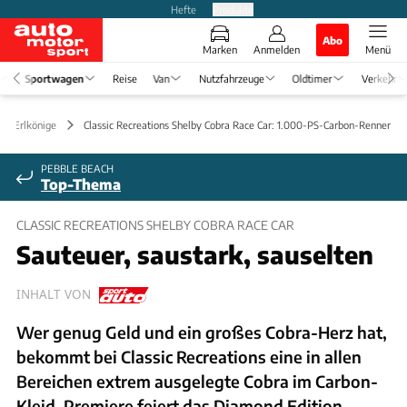
Hefte
Produkte
Abo
Marken
Anmelden
Menü
Sportwagen
Reise
Van
Nutzfahrzeuge
Oldtimer
Verkehr
 & Erlkönige
Classic Recreations Shelby Cobra Race Car: 1.000-PS-Carbon-Renner
PEBBLE BEACH
Top-Thema
CLASSIC RECREATIONS SHELBY COBRA RACE CAR
Sauteuer, saustark, sauselten
INHALT VON
Wer genug Geld und ein großes Cobra-Herz hat,
bekommt bei Classic Recreations eine in allen
Bereichen extrem ausgelegte Cobra im Carbon-
Kleid. Premiere feiert das Diamond Edition