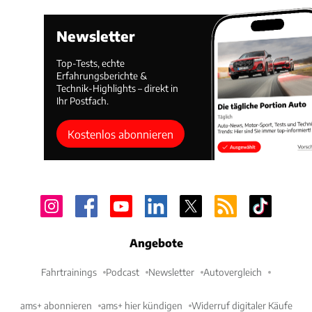
Newsletter
Top-Tests, echte
Erfahrungsberichte &
Technik-Highlights – direkt in
Ihr Postfach.
Kostenlos abonnieren
Angebote
Fahrtrainings
Podcast
Newsletter
Autovergleich
ams+ abonnieren
ams+ hier kündigen
Widerruf digitaler Käufe