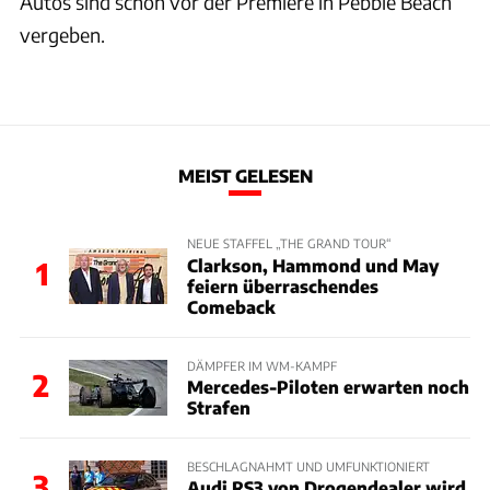
Autos sind schon vor der Premiere in Pebble Beach
vergeben.
MEIST GELESEN
NEUE STAFFEL „THE GRAND TOUR“
Clarkson, Hammond und May
1
feiern überraschendes
Comeback
DÄMPFER IM WM-KAMPF
2
Mercedes-Piloten erwarten noch
Strafen
BESCHLAGNAHMT UND UMFUNKTIONIERT
3
Audi RS3 von Drogendealer wird