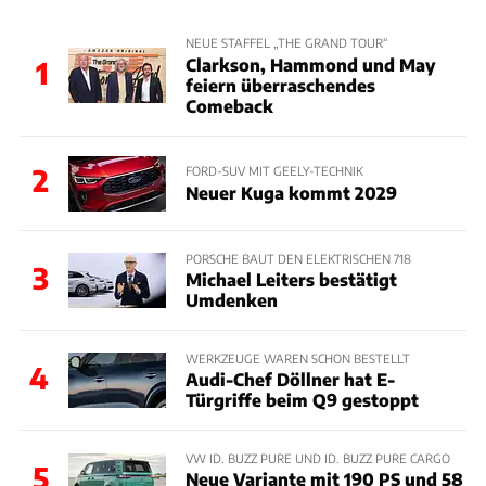
NEUE STAFFEL „THE GRAND TOUR“
Clarkson, Hammond und May
1
feiern überraschendes
Comeback
2
FORD-SUV MIT GEELY-TECHNIK
Neuer Kuga kommt 2029
PORSCHE BAUT DEN ELEKTRISCHEN 718
3
Michael Leiters bestätigt
Umdenken
WERKZEUGE WAREN SCHON BESTELLT
4
Audi-Chef Döllner hat E-
Türgriffe beim Q9 gestoppt
VW ID. BUZZ PURE UND ID. BUZZ PURE CARGO
5
Neue Variante mit 190 PS und 58