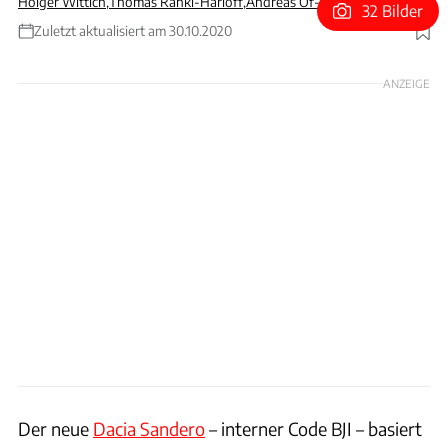
Holger Wittich
,
Thomas Ranki-Harloff
,
Andreas Of-Allinger
32 Bilder
Zuletzt aktualisiert am 30.10.2020
Foto: Dacia
ANZEIGE
Der neue
Dacia Sandero
– interner Code BJI – basiert