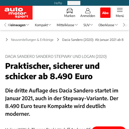
Hefte
Produkte
Abo
Marken
Anmelden
Menü
Kleinwagen
Kompakt
Mittelklasse
SUV
Oberklasse
Spo
en
Neuvorstellungen & Erlkönige
Dacia Sandero (2020): Ab Januar 2021 ab 8.49
DACIA SANDERO SANDERO STEPWAY UND LOGAN (2020)
Praktischer, sicherer und
schicker ab 8.490 Euro
Die dritte Auflage des Dacia Sandero startet im
Januar 2021, auch in der Stepway-Variante. Der
8.490 Euro teure Kompakte wird deutlich
moderner.