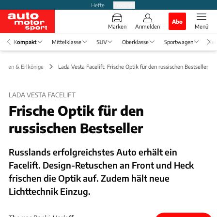
Hefte
Produkte
Abo
Marken
Anmelden
Menü
Kompakt
Mittelklasse
SUV
Oberklasse
Sportwagen
Rei
lungen & Erlkönige
Lada Vesta Facelift: Frische Optik für den russischen Bestseller
LADA VESTA FACELIFT
Frische Optik für den
russischen Bestseller
Russlands erfolgreichstes Auto erhält ein
Facelift. Design-Retuschen an Front und Heck
frischen die Optik auf. Zudem hält neue
Lichttechnik Einzug.