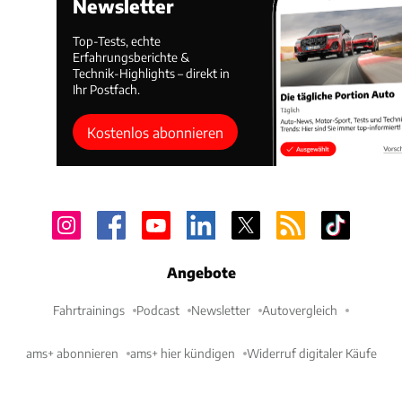
Newsletter
Top-Tests, echte
Erfahrungsberichte &
Technik-Highlights – direkt in
Ihr Postfach.
Kostenlos abonnieren
Angebote
Fahrtrainings
Podcast
Newsletter
Autovergleich
ams+ abonnieren
ams+ hier kündigen
Widerruf digitaler Käufe