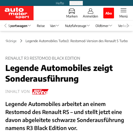
Hefte
Produkte
Abo
Marken
Anmelden
Menü
Sportwagen
Reise
Van
Nutzfahrzeuge
Oldtimer
Verkehr
& Erlkönige
Legende Automobiles Turbo3: Restomod-Version des Renault 5 Turbo
RENAULT R3 RESTOMOD BLACK EDITION
Legende Automobiles zeigt
Sonderausführung
INHALT VON
Legende Automobiles arbeitet an einem
Restomod des Renault R5 – und stellt jetzt eine
davon abgeleitete schwarze Sonderausführung
namens R3 Black Edition vor.