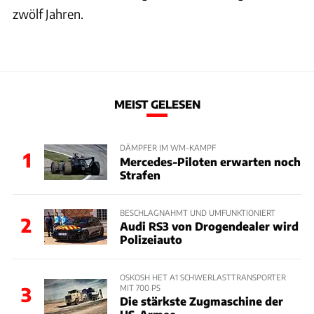
zwölf Jahren.
MEIST GELESEN
DÄMPFER IM WM-KAMPF
1
Mercedes-Piloten erwarten noch
Strafen
BESCHLAGNAHMT UND UMFUNKTIONIERT
2
Audi RS3 von Drogendealer wird
Polizeiauto
OSKOSH HET A1 SCHWERLASTTRANSPORTER
MIT 700 PS
3
Die stärkste Zugmaschine der