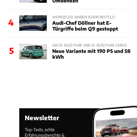
Umdenken
WERKZEUGE WAREN SCHON BESTELLT
4
Audi-Chef Döllner hat E-
Türgriffe beim Q9 gestoppt
VW ID. BUZZ PURE UND ID. BUZZ PURE CARGO
5
Neue Variante mit 190 PS und 58
kWh
Newsletter
Top-Tests, echte
Erfahrungsberichte &