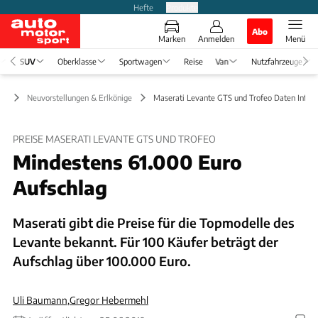
Hefte
Produkte
Abo
Marken
Anmelden
Menü
SUV
Oberklasse
Sportwagen
Reise
Van
Nutzfahrzeuge
UV
Neuvorstellungen & Erlkönige
Maserati Levante GTS und Trofeo Daten Infos,
PREISE MASERATI LEVANTE GTS UND TROFEO
Mindestens 61.000 Euro
Aufschlag
Maserati gibt die Preise für die Topmodelle des
Levante bekannt. Für 100 Käufer beträgt der
Aufschlag über 100.000 Euro.
Uli Baumann
,
Gregor Hebermehl