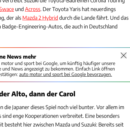
o vertreibt Suzuki die Toyota-Baureihen Corolla Touring
Swace
und
Across
. Der Toyota Yaris hat neuerdings
ng, der als
Mazda 2 Hybrid
durch die Lande fährt. Und das
on Badge-Engineering-Autos, die auch in Deutschland
ine News mehr
o motor und sport bei Google, um künftig häufiger unsere
te und News angezeigt zu bekommen. Einfach Link öffnen
stätigen:
auto motor und sport bei Google bevorzugen.
er Alto, dann der Carol
n die Japaner dieses Spiel noch viel bunter. Vor allem im
 sind enge Kooperationen verbreitet. Eine besonders
 besteht hier zwischen Mazda und Suzuki: Bereits seit