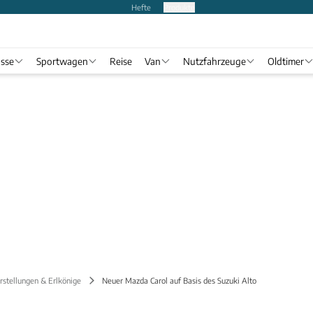
Hefte
Produkte
asse
Sportwagen
Reise
Van
Nutzfahrzeuge
Oldtimer
stellungen & Erlkönige
Neuer Mazda Carol auf Basis des Suzuki Alto