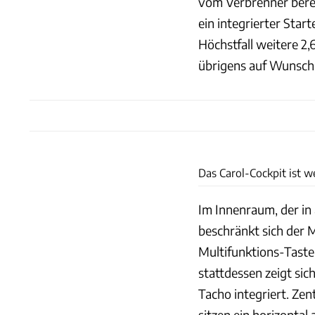
vom Verbrenner bere
ein integrierter Star
Höchstfall weitere 2
übrigens auf Wunsch a
Das Carol-Cockpit ist we
Im Innenraum, der in
beschränkt sich der 
Multifunktions-Taste
stattdessen zeigt sic
Tacho integriert. Zen
sitzen ein horizontal