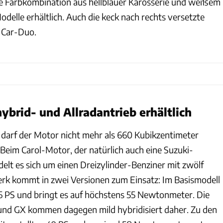
ie Farbkombination aus hellblauer Karosserie und weißem
odelle erhältlich. Auch die keck nach rechts versetzte
-Car-Duo.
ybrid- und Allradantrieb erhältlich
darf der Motor nicht mehr als 660 Kubikzentimeter
eim Carol-Motor, der natürlich auch eine Suzuki-
delt es sich um einen Dreizylinder-Benziner mit zwölf
erk kommt in zwei Versionen zum Einsatz: Im Basismodell
6 PS und bringt es auf höchstens 55 Newtonmeter. Die
und GX kommen dagegen mild hybridisiert daher. Zu den