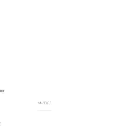
ion
ANZEIGE
r