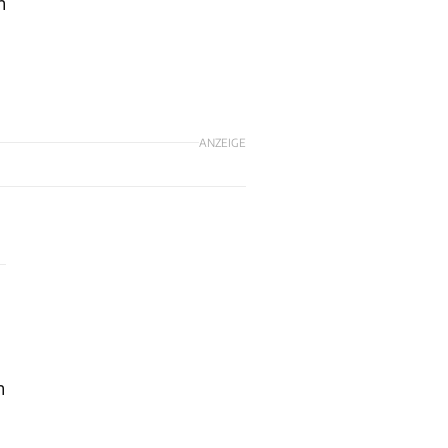
n
ANZEIGE
n