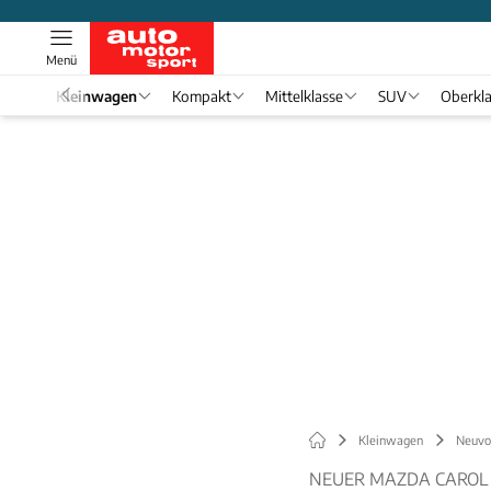
Menü
el 1
Kleinwagen
Kompakt
Mittelklasse
SUV
Oberkl
Kleinwagen
Neuvor
NEUER MAZDA CAROL