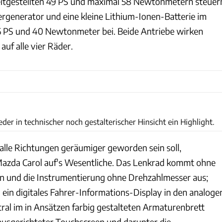
itgestellten 49 PS und maximal 58 Newtonmetern steuer
tergenerator und eine kleine Lithium-Ionen-Batterie im
,6 PS und 40 Newtonmeter bei. Beide Antriebe wirken
uf alle vier Räder.
Mazda Motor Corporation
der in technischer noch gestalterischer Hinsicht ein Highlight.
 alle Richtungen geräumiger geworden sein soll,
Mazda Carol auf's Wesentliche. Das Lenkrad kommt ohne
n und die Instrumentierung ohne Drehzahlmesser aus;
h ein digitales Fahrer-Informations-Display in den analoge
tral im in Ansätzen farbig gestalteten Armaturenbrett
 ausgerichteter Touchscreen und darunter die