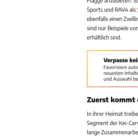
Flagge anzubieten. S
Sports und RAV4 als
ebenfalls einen Zwilli
sind nur Beispiele v
erhältlich sind.
Verpasse ke
Favorisiere aut
neuesten Inhal
und Auswahl be
Zuerst kommt d
In ihrer Heimat treibe
Segment der Kei-Cars
lange Zusammenarbeit