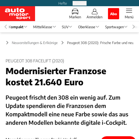
Hefte
Produkte
Abo
Marken
Anmelden
Menü
Kompakt
Mittelklasse
SUV
Oberklasse
Sportwagen
Rei
kt
Neuvorstellungen & Erlkönige
Peugeot 308 (2020): Frische Farbe und neues 
PEUGEOT 308 FACELIFT (2020)
Modernisierter Franzose
kostet 21.640 Euro
Peugeot frischt den 308 ein wenig auf. Zum
Update spendieren die Franzosen dem
Kompaktmodell eine neue Farbe sowie das aus
anderen Modellen bekannte digitale i-Cockpit.