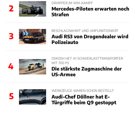
DÄMPFER IM WM-KAMPF
2
Mercedes-Piloten erwarten noch
Strafen
BESCHLAGNAHMT UND UMFUNKTIONIERT
3
Audi RS3 von Drogendealer wird
Polizeiauto
OSKOSH HET A1 SCHWERLASTTRANSPORTER
MIT 700 PS
4
Die stärkste Zugmaschine der
US-Armee
WERKZEUGE WAREN SCHON BESTELLT
5
Audi-Chef Döllner hat E-
Türgriffe beim Q9 gestoppt