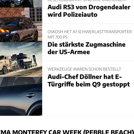
Audi RS3 von Drogendealer
wird Polizeiauto
OSKOSH HET A1 SCHWERLASTTRANSPORTER
MIT 700 PS
Die stärkste Zugmaschine
der US-Armee
WERKZEUGE WAREN SCHON BESTELLT
Audi-Chef Döllner hat E-
Türgriffe beim Q9 gestoppt
MA MONTEREY CAR WEEK (PEBBLE BEACH)