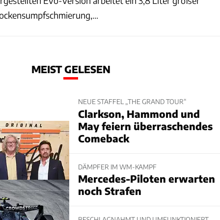
orgestellten Evo-Version arbeitet ein 3,8 Liter großer
rockensumpfschmierung,...
MEIST GELESEN
NEUE STAFFEL „THE GRAND TOUR“
Clarkson, Hammond und
May feiern überraschendes
Comeback
DÄMPFER IM WM-KAMPF
Mercedes-Piloten erwarten
noch Strafen
BESCHLAGNAHMT UND UMFUNKTIONIERT