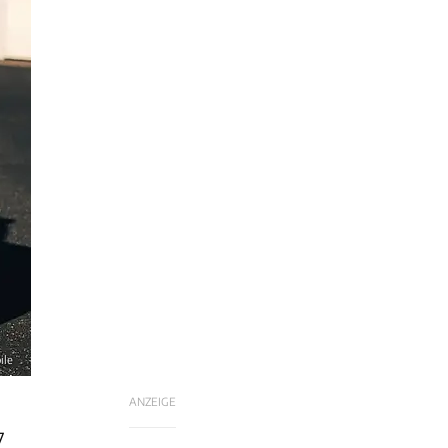
ile
ANZEIGE
7