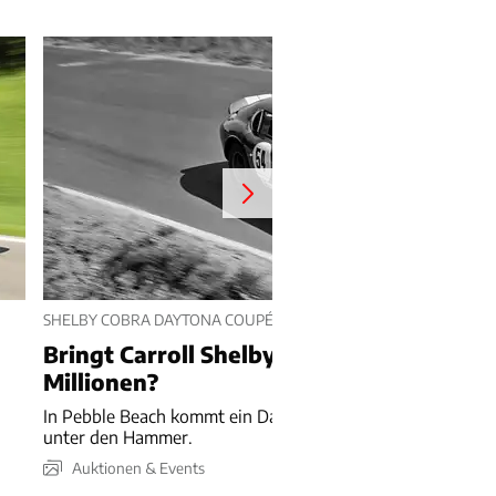
SHELBY COBRA DAYTONA COUPÉ VON 1964
Bringt Carroll Shelby's Cobra über 25
Millionen?
In Pebble Beach kommt ein Daytona Coupé von Carroll She
unter den Hammer.
Auktionen & Events