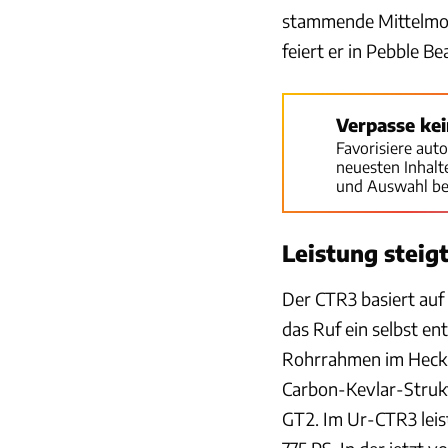
stammende Mittelmot
feiert er in Pebble B
Verpasse ke
Favorisiere aut
neuesten Inhal
und Auswahl be
Leistung steig
Der CTR3 basiert auf
das Ruf ein selbst e
Rohrrahmen im Heck a
Carbon-Kevlar-Struk
GT2. Im Ur-CTR3 leist