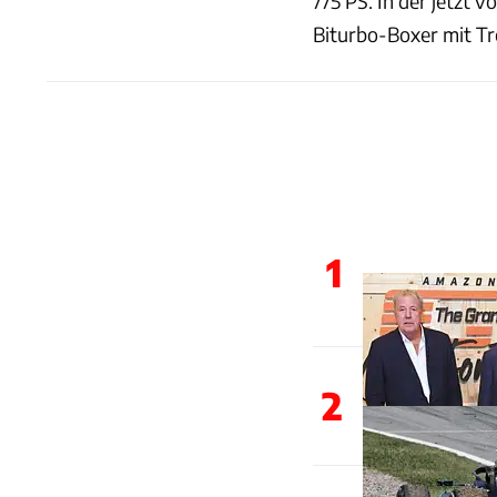
775 PS. In der jetzt v
Biturbo-Boxer mit T
1
2