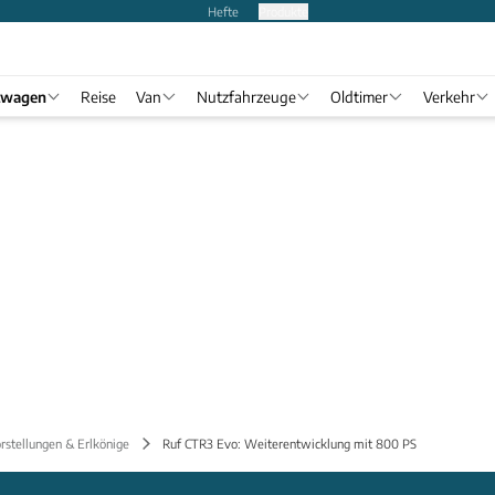
Hefte
Produkte
twagen
Reise
Van
Nutzfahrzeuge
Oldtimer
Verkehr
rstellungen & Erlkönige
Ruf CTR3 Evo: Weiterentwicklung mit 800 PS