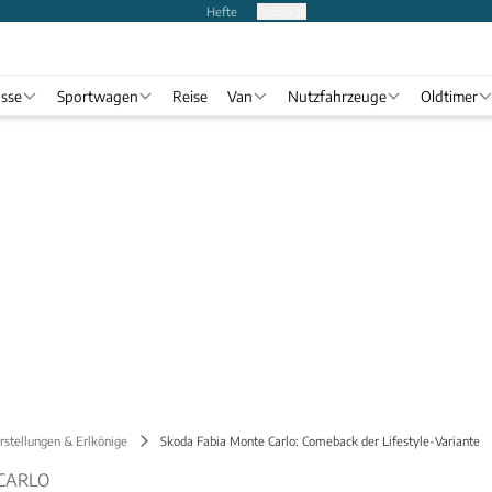
Hefte
Produkte
asse
Sportwagen
Reise
Van
Nutzfahrzeuge
Oldtimer
stellungen & Erlkönige
Skoda Fabia Monte Carlo: Comeback der Lifestyle-Variante
CARLO