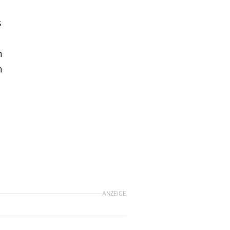
s
m
n
m
ANZEIGE