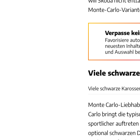
will Skoda nicht entt
Monte-Carlo-Variante
Verpasse ke
Favorisiere aut
neuesten Inhal
und Auswahl be
Viele schwarz
Viele schwarze Karosse
Monte Carlo-Liebhabe
Carlo bringt die typ
sportlicher auftreten
optional schwarzen D