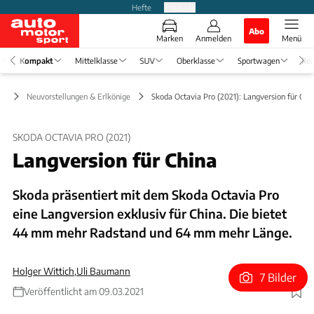
Hefte
Produkte
Abo
Marken
Anmelden
Menü
Kompakt
Mittelklasse
SUV
Oberklasse
Sportwagen
Rei
kt
Neuvorstellungen & Erlkönige
Skoda Octavia Pro (2021): Langversion für Chi
SKODA OCTAVIA PRO (2021)
Langversion für China
Skoda präsentiert mit dem Skoda Octavia Pro
eine Langversion exklusiv für China. Die bietet
44 mm mehr Radstand und 64 mm mehr Länge.
Holger Wittich
,
Uli Baumann
7 Bilder
Veröffentlicht am 09.03.2021
Foto: Skoda