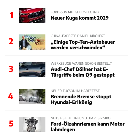
1
FORD-SUV MIT GEELY-TECHNIK
Neuer Kuga kommt 2029
CHINA-EXPERTE DANIEL KIRCHERT
2
„Einige Top-Ten-Autobauer
werden verschwinden“
WERKZEUGE WAREN SCHON BESTELLT
3
Audi-Chef Döllner hat E-
Türgriffe beim Q9 gestoppt
NEUER TUCSON IM HÄRTETEST
4
Brennende Bremse stoppt
Hyundai-Erlkönig
NHTSA SIEHT UNZUMUTBARES RISIKO
5
Ford-Ölzahnriemen kann Motor
lahmlegen