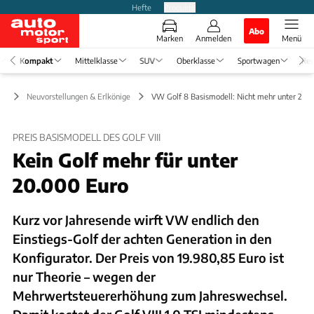
Hefte
Produkte
Abo
Marken
Anmelden
Menü
Kompakt
Mittelklasse
SUV
Oberklasse
Sportwagen
Rei
kt
Neuvorstellungen & Erlkönige
VW Golf 8 Basismodell: Nicht mehr unter 20.
PREIS BASISMODELL DES GOLF VIII
Kein Golf mehr für unter
20.000 Euro
Kurz vor Jahresende wirft VW endlich den
Einstiegs-Golf der achten Generation in den
Konfigurator. Der Preis von 19.980,85 Euro ist
nur Theorie – wegen der
Mehrwertsteuererhöhung zum Jahreswechsel.