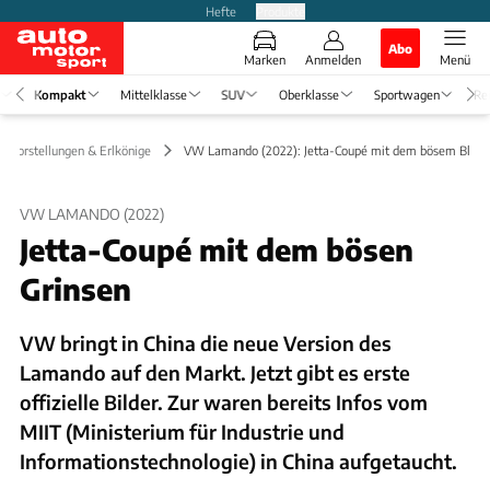
Hefte
Produkte
Abo
Marken
Anmelden
Menü
Kompakt
Mittelklasse
SUV
Oberklasse
Sportwagen
Re
euvorstellungen & Erlkönige
VW Lamando (2022): Jetta-Coupé mit dem bösem Blick
VW LAMANDO (2022)
Jetta-Coupé mit dem bösen
Grinsen
VW bringt in China die neue Version des
Lamando auf den Markt. Jetzt gibt es erste
offizielle Bilder. Zur waren bereits Infos vom
MIIT (Ministerium für Industrie und
Informationstechnologie) in China aufgetaucht.