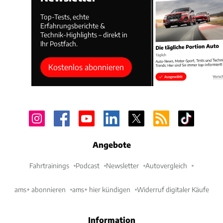
Top-Tests, echte
Erfahrungsberichte &
Technik-Highlights – direkt in
Ihr Postfach.
Kostenlos abonnieren
Angebote
Fahrtrainings
Podcast
Newsletter
Autovergleich
ams+ abonnieren
ams+ hier kündigen
Widerruf digitaler Käufe
Information