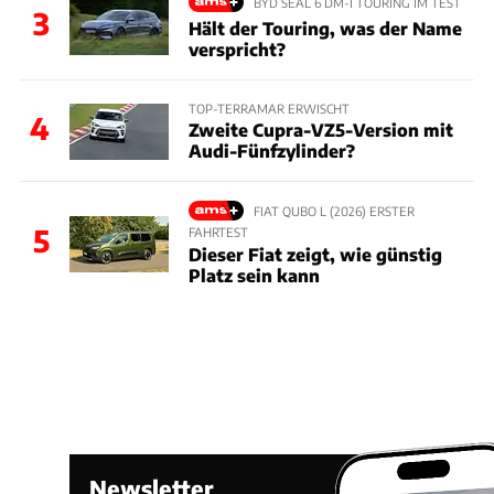
BYD SEAL 6 DM-I TOURING IM TEST
3
Hält der Touring, was der Name
verspricht?
TOP-TERRAMAR ERWISCHT
4
Zweite Cupra-VZ5-Version mit
Audi-Fünfzylinder?
FIAT QUBO L (2026) ERSTER
5
FAHRTEST
Dieser Fiat zeigt, wie günstig
Platz sein kann
Newsletter