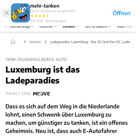
Hefte
Produkte
mehr-tanken
Clever Spritpreise vergleichen
Öffnen
Abo
★
★
★
★
★
★
Marken
Anmelden
Menü
335.000+
Bewertungen
Nutzfahrzeuge
Oldtimer
Verkehr
Tech & Zukunft
Auto-Horos
Verkehr
Ladeparadies Luxemburg : Nur 30 Cent fürs DC-Laden
TANK-TOURISMUS BEIM E-AUTO
Luxemburg ist das
Ladeparadies
INHALT VON
Dass es sich auf dem Weg in die Niederlande
lohnt, einen Schwenk über Luxemburg zu
machen, um günstiger zu tanken, ist ein offenes
Geheimnis. Neu ist, dass auch E-Autofahrer