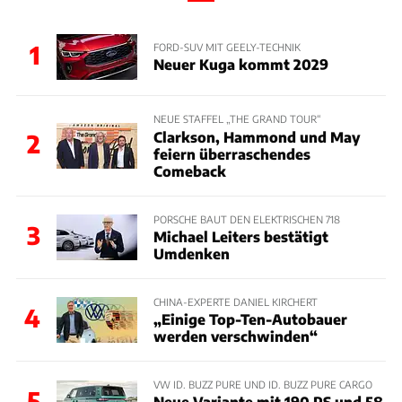
1
FORD-SUV MIT GEELY-TECHNIK
Neuer Kuga kommt 2029
NEUE STAFFEL „THE GRAND TOUR“
Clarkson, Hammond und May
2
feiern überraschendes
Comeback
PORSCHE BAUT DEN ELEKTRISCHEN 718
3
Michael Leiters bestätigt
Umdenken
CHINA-EXPERTE DANIEL KIRCHERT
4
„Einige Top-Ten-Autobauer
werden verschwinden“
VW ID. BUZZ PURE UND ID. BUZZ PURE CARGO
5
Neue Variante mit 190 PS und 58