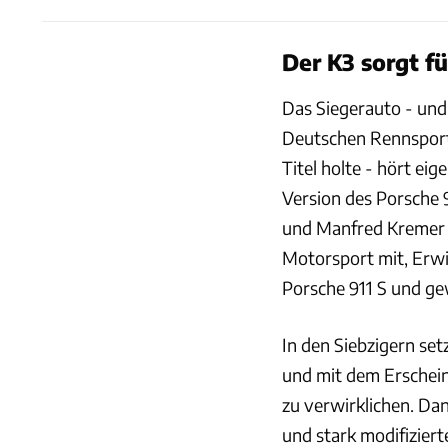
Der K3 sorgt f
Das Siegerauto - und
Deutschen Rennsport
Titel holte - hört ei
Version des Porsche
und Manfred Kremer m
Motorsport mit, Erw
Porsche 911 S und ge
In den Siebzigern se
und mit dem Erschein
zu verwirklichen. Da
und stark modifizier