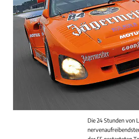
Die 24 Stunden von L
nervenaufreibendster
der 55 gestarteten T