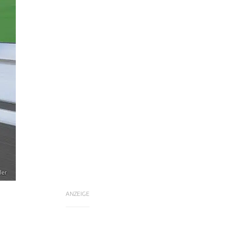
ler
ANZEIGE