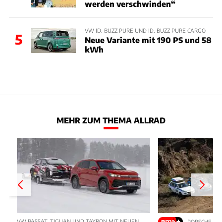
werden verschwinden“
VW ID. BUZZ PURE UND ID. BUZZ PURE CARGO
5
Neue Variante mit 190 PS und 58
kWh
MEHR ZUM THEMA ALLRAD
VW PASSAT, TIGUAN UND TAYRON MIT NEUEN
PORSCHE CA