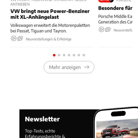
ANTRIEBEN
Besondere für D
VW bringt neue Power-Benziner
Porsche Middle East w
mit XL-Anhängelast
Generation des Caye
Volkswagen erweitert die Motorenpaletten
Neuvorstellung
bei Passat, Tiguan und Tayron.
Neuvorstellungen & Erlkönige
Mehr anzeigen
Newsletter
Top-Tests, echte
Erfahrungsberichte &