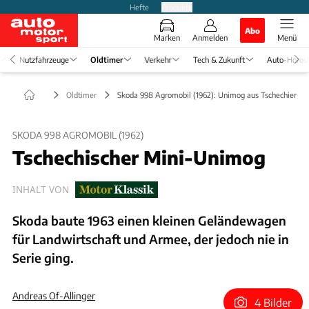
Hefte
Produkte
Abo
Marken
Anmelden
Menü
Nutzfahrzeuge
Oldtimer
Verkehr
Tech & Zukunft
Auto-Horos
Oldtimer
Skoda 998 Agromobil (1962): Unimog aus Tschechien
SKODA 998 AGROMOBIL (1962)
Tschechischer Mini-Unimog
INHALT VON
Skoda baute 1963 einen kleinen Geländewagen
für Landwirtschaft und Armee, der jedoch nie in
Serie ging.
Andreas Of-Allinger
4 Bilder