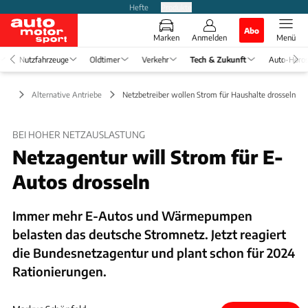
Hefte
Produkte
Abo
Marken
Anmelden
Menü
Nutzfahrzeuge
Oldtimer
Verkehr
Tech & Zukunft
Auto-Horo
nft
Alternative Antriebe
Netzbetreiber wollen Strom für Haushalte drosseln
BEI HOHER NETZAUSLASTUNG
Netzagentur will Strom für E-
Autos drosseln
Immer mehr E-Autos und Wärmepumpen
belasten das deutsche Stromnetz. Jetzt reagiert
die Bundesnetzagentur und plant schon für 2024
Rationierungen.