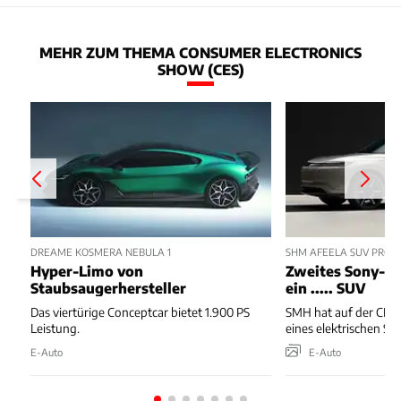
MEHR ZUM THEMA CONSUMER ELECTRONICS
SHOW (CES)
DREAME KOSMERA NEBULA 1
SHM AFEELA SUV PROT
Hyper-Limo von
Zweites Sony-Ho
Staubsaugerhersteller
ein ..... SUV
Das viertürige Conceptcar bietet 1.900 PS
SMH hat auf der CES
Leistung.
eines elektrischen SU
E-Auto
E-Auto