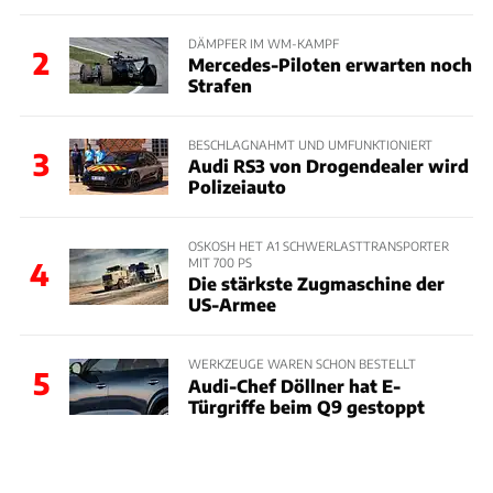
DÄMPFER IM WM-KAMPF
2
Mercedes-Piloten erwarten noch
Strafen
BESCHLAGNAHMT UND UMFUNKTIONIERT
3
Audi RS3 von Drogendealer wird
Polizeiauto
OSKOSH HET A1 SCHWERLASTTRANSPORTER
MIT 700 PS
4
Die stärkste Zugmaschine der
US-Armee
WERKZEUGE WAREN SCHON BESTELLT
5
Audi-Chef Döllner hat E-
Türgriffe beim Q9 gestoppt