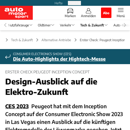
Hefte
Produkte
Abo
Marken
Anmelden
Menü
Nutzfahrzeuge
Oldtimer
Verkehr
Tech & Zukunft
Auto-Horo
Tech & Zukunft
Alternative Antriebe
Erster Check: Peugeot Inception C
CONSUMER ELECTRONICS SHOW (CES)
Die Auto-Highlights der Hightech-Messe
ERSTER CHECK PEUGEOT INCEPTION CONCEPT
Design-Ausblick auf die
Elektro-Zukunft
CES 2023
Peugeot hat mit dem Inception
Concept auf der Consumer Electronic Show 2023
in Las Vegas einen Ausblick auf die künftigen
Elektromodelle der Löwenmarke gegeben. Jetzt