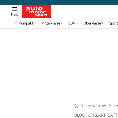
Menü
nwagen
Kompakt
Mittelklasse
SUV
Oberklasse
Spor
Tech & Zukunft
Tec
BLOCH ERKLÄRT: BAT