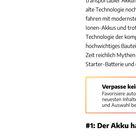
transportabler Akkum
alte Technologie noch
fahren mit modernste
Ionen-Akkus und tro
Technologie der kompl
hochwichtiges Bauteil
Zeit reichlich Mythen
Starter-Batterie und
Verpasse ke
Favorisiere aut
neuesten Inhal
und Auswahl be
#1: Der Akku 