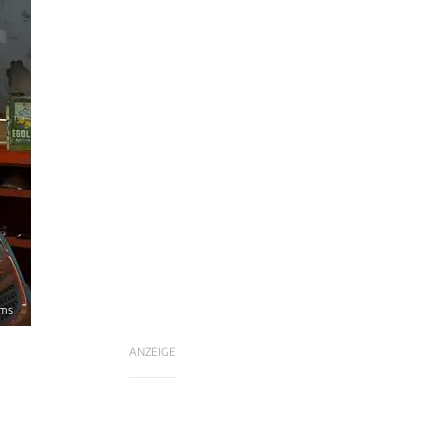
ams
ANZEIGE