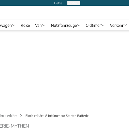
Hefte
Produkte
twagen
Reise
Van
Nutzfahrzeuge
Oldtimer
Verkehr
hnik erklärt
Bloch erklärt: 8 Irrtümer zur Starter-Batterie
TERIE-MYTHEN