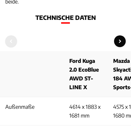
beide.
TECHNISCHE DATEN
Ford Kuga
Mazda
2.0 EcoBlue
Skyact
AWD ST-
184 A
LINE X
Sports
Außenmaße
4614 x 1883 x
4575 x 
1681 mm
1680 