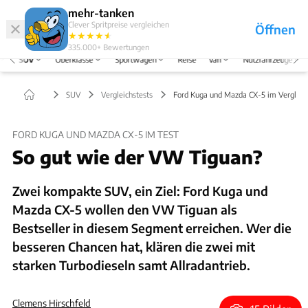
Hefte
Produkte
mehr-tanken
Clever Spritpreise vergleichen
Öffnen
Abo
★
★
★
★
★
★
Marken
Anmelden
Menü
335.000+
Bewertungen
SUV
Oberklasse
Sportwagen
Reise
Van
Nutzfahrzeuge
SUV
Vergleichstests
Ford Kuga und Mazda CX-5 im Vergleic
FORD KUGA UND MAZDA CX-5 IM TEST
So gut wie der VW Tiguan?
Zwei kompakte SUV, ein Ziel: Ford Kuga und
Mazda CX-5 wollen den VW Tiguan als
Bestseller in diesem Segment erreichen. Wer die
besseren Chancen hat, klären die zwei mit
starken Turbodieseln samt Allradantrieb.
Clemens Hirschfeld