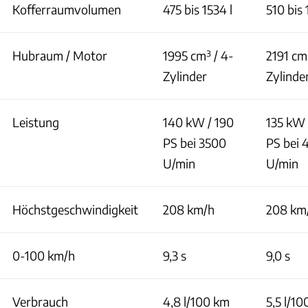
Kofferraumvolumen
475 bis 1534 l
510 bis 
Hubraum / Motor
1995 cm³ / 4-
2191 cm
Zylinder
Zylinde
Leistung
140 kW / 190
135 kW 
PS bei 3500
PS bei
U/min
U/min
Höchstgeschwindigkeit
208 km/h
208 km
0-100 km/h
9,3 s
9,0 s
Verbrauch
4,8 l/100 km
5,5 l/1