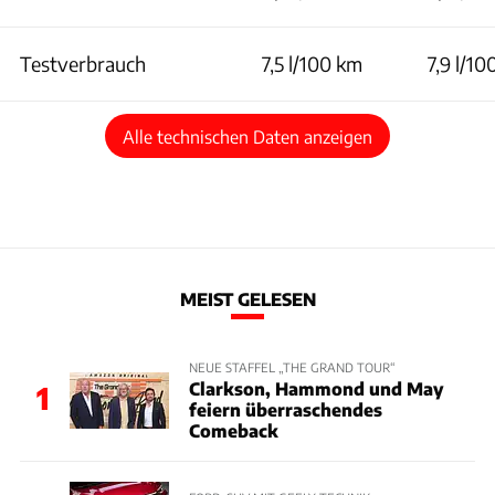
Testverbrauch
7,5 l/100 km
7,9 l/1
Alle technischen Daten anzeigen
MEIST GELESEN
NEUE STAFFEL „THE GRAND TOUR“
Clarkson, Hammond und May
1
feiern überraschendes
Comeback