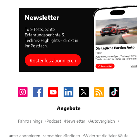
Newsletter
Top-Tests, echte
Erfahrungsberichte &
Technik-Highlights – direkt in
Ihr Postfach.
Kostenlos abonnieren
Angebote
Fahrtrainings
Podcast
Newsletter
Autovergleich
ams+ abonnieren
ams+ hier kündigen
Widerruf digitaler Käufe