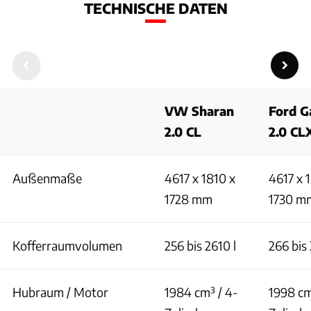
TECHNISCHE DATEN
VW Sharan
Ford G
2.0 CL
2.0 CL
Außenmaße
4617 x 1810 x
4617 x 
1728 mm
1730 m
Kofferraumvolumen
256 bis 2610 l
266 bis 
Hubraum / Motor
1984 cm³ / 4-
1998 cm