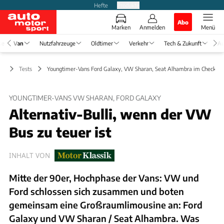
Hefte
Produkte
Abo
Marken
Anmelden
Menü
se
Van
Nutzfahrzeuge
Oldtimer
Verkehr
Tech & Zukunft
Au
an
Tests
Youngtimer-Vans Ford Galaxy, VW Sharan, Seat Alhambra im Check
YOUNGTIMER-VANS VW SHARAN, FORD GALAXY
Alternativ-Bulli, wenn der VW
Bus zu teuer ist
INHALT VON
Mitte der 90er, Hochphase der Vans: VW und
Ford schlossen sich zusammen und boten
gemeinsam eine Großraumlimousine an: Ford
Galaxy und VW Sharan / Seat Alhambra. Was