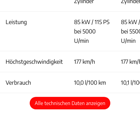
Zylinder
Zylinde
Leistung
85 kW / 115 PS
85 kW /
bei 5000
bei 550
U/min
U/min
Höchstgeschwindigkeit
177 km/h
177 km/
Verbrauch
10,0 l/100 km
10,1 l/1
Alle technischen Daten anzeigen