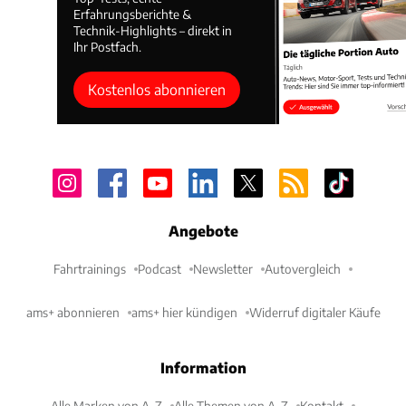
Erfahrungsberichte &
Technik-Highlights – direkt in
Ihr Postfach.
Kostenlos abonnieren
Angebote
Fahrtrainings
Podcast
Newsletter
Autovergleich
ams+ abonnieren
ams+ hier kündigen
Widerruf digitaler Käufe
Information
Alle Marken von A-Z
Alle Themen von A-Z
Kontakt