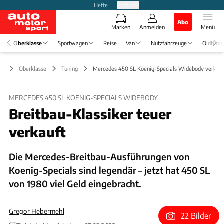
Hefte
Produkte
Abo
Marken
Anmelden
Menü
Oberklasse
Sportwagen
Reise
Van
Nutzfahrzeuge
Oldtime
Oberklasse
Tuning
Mercedes 450 SL Koenig-Specials Widebody verkauf
MERCEDES 450 SL KOENIG-SPECIALS WIDEBODY
Breitbau-Klassiker teuer
verkauft
Die Mercedes-Breitbau-Ausführungen von
Koenig-Specials sind legendär – jetzt hat 450 SL
von 1980 viel Geld eingebracht.
Gregor Hebermehl
22 Bilder