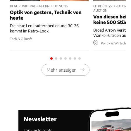
BLAUPUNKT RADIO-FERNBEDIENUNG
CITROËN GS BIROTOR U
AUCTION
Optik von gestern, Technik von
Von diesen beide
heute
keine 500 Stück
Die neue Lenkradfernbedienung RC-26
Broad Arrow versteig
kommt im Retro-Look.
Wankel-Citroën aus 
Tech & Zukunft
Politik & Wirtschaft
Mehr anzeigen
Newsletter
Top-Tests, echte