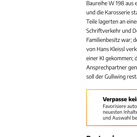
Baureihe W 198 aus e
und die Karosserie 
Teile lagerten an ei
Schriftverkehr und D
Familienbesitz war; d
von Hans Kleissl verk
einer KI gekommen; di
Ansprechpartner gena
soll der Gullwing res
Verpasse ke
Favorisiere aut
neuesten Inhal
und Auswahl be