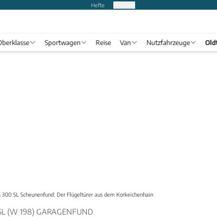
Hefte
Produkte
Oberklasse
Sportwagen
Reise
Van
Nutzfahrzeuge
Old
 300 SL Scheunenfund: Der Flügeltürer aus dem Korkeichenhain
SL (W 198) GARAGENFUND