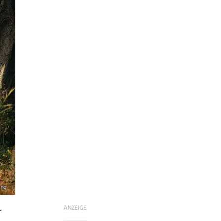
ing
ANZEIGE
r